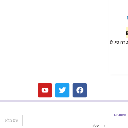
טרה סגול!
 חשובים
עלינו