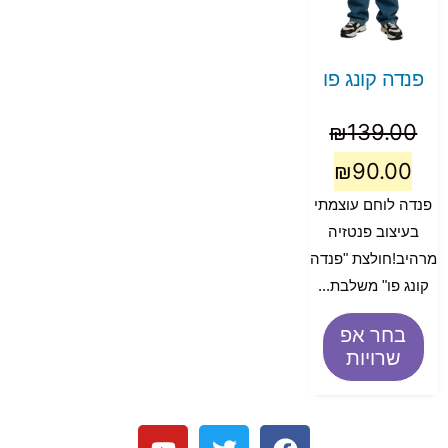
פנדה קונג פו
₪
139.00
₪
90.00
פנדה לוחם עוצמתי
בעיצוב פנטזיה
מרהיב!חולצת "פנדה
קונג פו" משלבת...
בחר אפ
שרויות