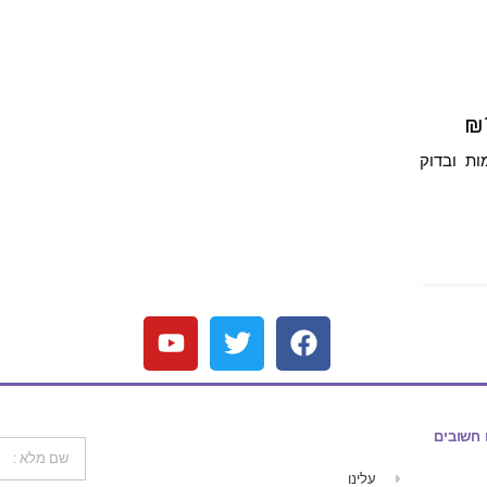
₪
ות ובדוק
 חשובים
עלינו