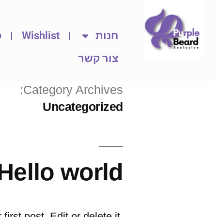
חנות
Wishlist
ס
צור קשר
Category Archives:
Uncategorized
Hello world!
rst post. Edit or delete it,