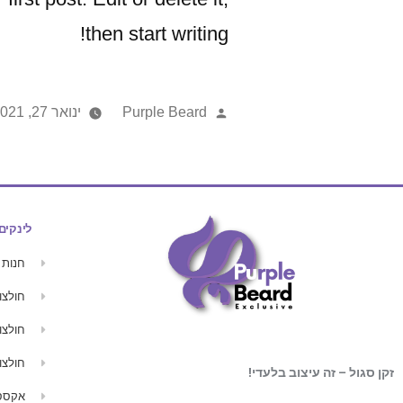
then start writing!
Purple Beard
ינואר 27, 2021
לינקים
חנות
חולצו
חולצו
חולצו
זקן סגול – זה עיצוב בלעדי!
אקססו