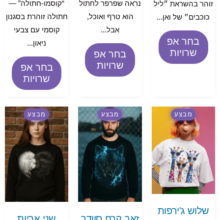
נראה שפרפר לחתול
“קוסמו-חתולה” —
זוהר בהשראת ״ליל
הוא טרף ואוכל,
חתולה זוהרת בסגנון
כוכבים״ של ואן...
אבל...
קוסמי עם צבעי
בחר אפ
ניאון...
שרויות
בחר אפ
שרויות
בחר אפ
שרויות
מבצע
מבצע
מבצע
שלוש ג'ירפות
זאב קרח סוודר
שני אריות