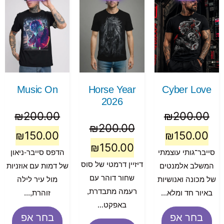
Music On
Horse Year
Cyber Love
2026
₪
200.00
₪
200.00
₪
200.00
₪
150.00
₪
150.00
₪
150.00
סייבר־גותי עוצמתי
הדפס סייבר-ניאון
דיזיין דרמטי של סוס
המשלב אלמנטים
של דמות עם אוזניות
שחור דוהר עם
של מכונה ואנושיות
מול עיר לילה
רעמה מתבדרת,
באיור חד ומלא...
זוהרת,...
באפקט...
בחר אפ
בחר אפ