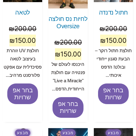
חתול נדנדה
לטאה
לחיות נס חולצה
Oversize
₪
200.00
₪
200.00
₪
150.00
₪
150.00
₪
200.00
חולצת חתול רוקר –
חולצת UV זוהרת
₪
150.00
הבעת סגנון ייחודי
בעיצוב לטאה
היכנסו לעולם של
ובולט! הדפס
פסיכדלית עם אפקט
פנטזיה עם חולצת
איכותי...
פלורסנט מרהיב...
"Live a Miracle"
הייחודית.הדפס...
בחר אפ
בחר אפ
שרויות
שרויות
בחר אפ
שרויות
מבצע
מבצע
מבצע