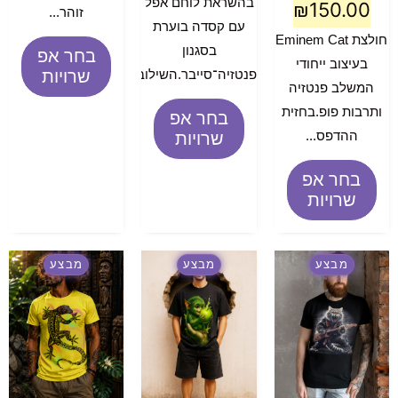
בהשראת לוחם אפל
₪
150.00
זוהר...
עם קסדה בוערת
חולצת Eminem Cat
בסגנון
בחר אפ
בעיצוב ייחודי
שרויות
פנטזיה־סייבר.השילוב...
המשלב פנטזיה
ותרבות פופ.בחזית
בחר אפ
ההדפס...
שרויות
בחר אפ
שרויות
מבצע
מבצע
מבצע