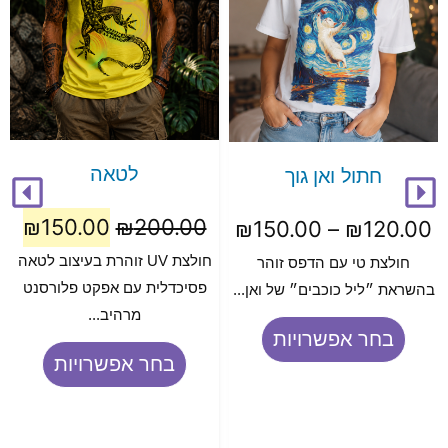
לטאה
חתול ואן גוך
₪
150.00
₪
200.00
₪
150.00
–
₪
120.00
חולצת UV זוהרת בעיצוב לטאה
חולצת טי עם הדפס זוהר
פסיכדלית עם אפקט פלורסנט
בהשראת ״ליל כוכבים״ של ואן...
מרהיב...
בחר אפשרויות
בחר אפשרויות