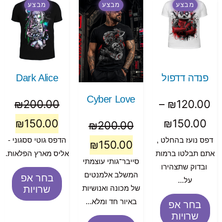
מבצע
מבצע
מבצע
פנדה דדפול
Dark Alice
Cyber Love
₪
200.00
–
₪
120.00
₪
150.00
₪
150.00
₪
200.00
דפס נועז בהחלט ,
הדפס גוטי ססגוני -
₪
150.00
אתם תבלטו ברמות
אליס מארץ הפלאות.
סייבר־גותי עוצמתי
ובדוק שתצהירו
המשלב אלמנטים
בחר אפ
על...
שרויות
של מכונה ואנושיות
באיור חד ומלא...
בחר אפ
שרויות