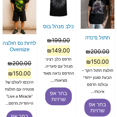
כלב מנהל בוס
חתול נדנדה
₪
199.00
לחיות נס חולצה
Oversize
₪
149.00
₪
200.00
הדפס כלב רציני
₪
150.00
₪
200.00
מנהל עם סיגריה.
חולצת חתול רוקר –
₪
150.00
ההדפס נראה מאוד
הבעת סגנון ייחודי
מציאותי,...
היכנסו לעולם של
ובולט! הדפס
פנטזיה עם חולצת
איכותי...
בחר אפ
"Live a Miracle"
שרויות
הייחודית.הדפס...
בחר אפ
שרויות
בחר אפ