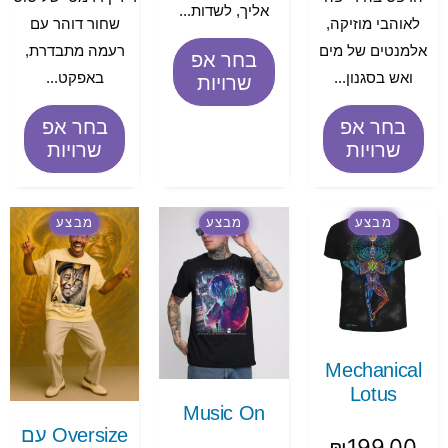
אליך, לשדות...
לאוהבי מוזיקה,
שחור דוהר עם
אלמנטים של מים
רעמה מתבדרת,
בחר אפ
ואש בסגנון...
באפקט...
שרויות
בחר אפ
בחר אפ
שרויות
שרויות
מבצע
מבצע
מבצע
Mechanical
Lotus
Music On
Oversize עם
₪
199.00