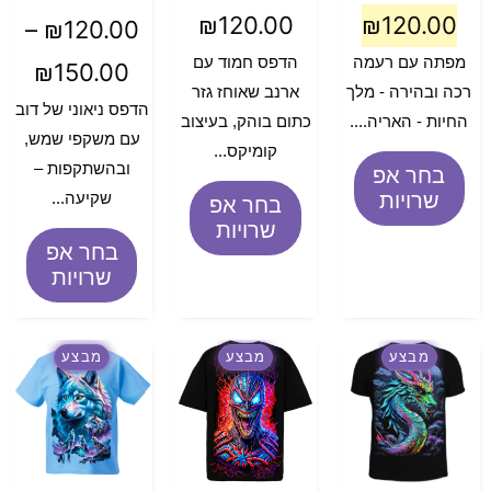
₪
120.00
₪
120.00
–
₪
120.00
מפתה עם רעמה
הדפס חמוד עם
₪
150.00
רכה ובהירה - מלך
ארנב שאוחז גזר
הדפס ניאוני של דוב
החיות - האריה....
כתום בוהק, בעיצוב
עם משקפי שמש,
קומיקס...
ובהשתקפות –
בחר אפ
שרויות
שקיעה...
בחר אפ
שרויות
בחר אפ
שרויות
מבצע
מבצע
מבצע