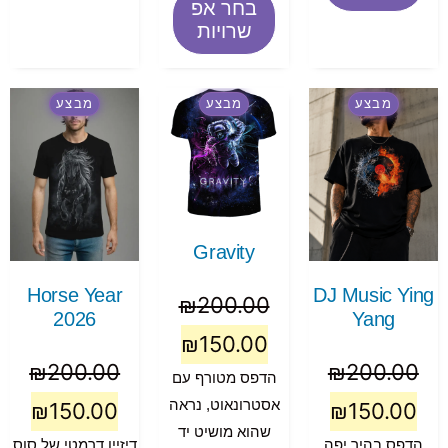
בחר אפ
שרויות
מבצע
מבצע
מבצע
Gravity
Horse Year
DJ Music Ying
₪
200.00
2026
Yang
₪
150.00
₪
200.00
₪
200.00
הדפס מטורף עם
אסטרונאוט, נראה
₪
150.00
₪
150.00
שהוא מושיט יד
הדפס בהיר יפה
דיזיין דרמטי של סוס