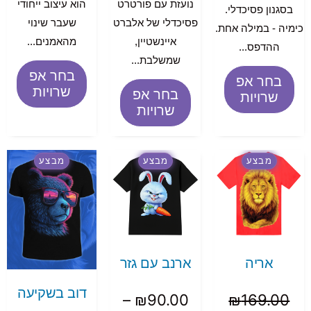
נועזת עם פורטרט
הוא עיצוב ייחודי
בסגנון פסיכדלי.
פסיכדלי של אלברט
שעבר שינוי
כימיה - במילה אחת.
איינשטיין,
מהאמנים...
ההדפס...
שמשלבת...
בחר אפ
בחר אפ
שרויות
בחר אפ
שרויות
שרויות
מבצע
מבצע
מבצע
אריה
ארנב עם גזר
דוב בשקיעה
–
₪
90.00
₪
169.00