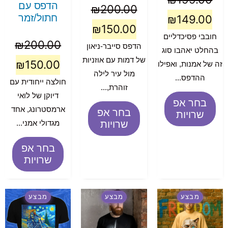
הדפס עם
₪
200.00
חתול/זמר
₪
149.00
₪
150.00
חובבי פסיכדליים
₪
200.00
הדפס סייבר-ניאון
בהחלט יאהבו סוג
של דמות עם אוזניות
₪
150.00
זה של אמנות, ואפילו
מול עיר לילה
ההדפס...
חולצה ייחודית עם
זוהרת,...
דיוקן של לואי
בחר אפ
ארמסטרונג, אחד
בחר אפ
שרויות
מגדולי אמני...
שרויות
בחר אפ
שרויות
מבצע
מבצע
מבצע