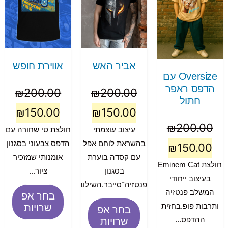
אביר האש
אווירת חופש
Oversize עם
הדפס ראפר
₪
200.00
₪
200.00
חתול
₪
150.00
₪
150.00
₪
200.00
עיצוב עוצמתי
חולצת טי שחורה עם
בהשראת לוחם אפל
הדפס צבעוני בסגנון
₪
150.00
עם קסדה בוערת
אומנותי שמזכיר
חולצת Eminem Cat
בסגנון
ציור...
בעיצוב ייחודי
פנטזיה־סייבר.השילוב...
המשלב פנטזיה
בחר אפ
ותרבות פופ.בחזית
שרויות
בחר אפ
ההדפס...
שרויות