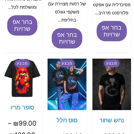
של דמות מצוירת עם
פסיכדלית עם אפקט
ומושלמת לכל...
משקפי גוגלס
פלורסנט מרהיב...
בחליפת...
בחר אפ
בחר אפ
שרויות
שרויות
בחר אפ
שרויות
מבצע
מבצע
מבצע
סופר מריו
נחש שחור
סוס חלל
–
₪
99.00