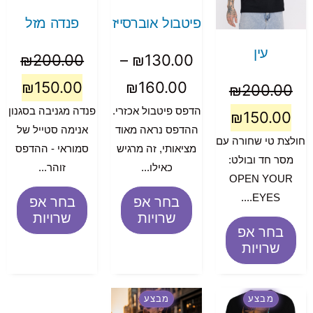
פיטבול אוברסייז
פנדה מזל
עין
₪
200.00
–
₪
130.00
₪
150.00
₪
160.00
₪
200.00
הדפס פיטבול אכזרי.
פנדה מגניבה בסגנון
₪
150.00
ההדפס נראה מאוד
אנימה סטייל של
חולצת טי שחורה עם
מציאותי, זה מרגיש
סמוראי - ההדפס
מסר חד ובולט:
כאילו...
זוהר...
OPEN YOUR
EYES....
בחר אפ
בחר אפ
שרויות
שרויות
בחר אפ
שרויות
מבצע
מבצע