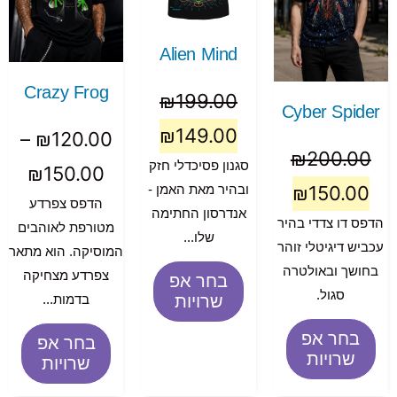
Alien Mind
Crazy Frog
₪
199.00
Cyber Spider
₪
149.00
–
₪
120.00
₪
200.00
סגנון פסיכדלי חזק
₪
150.00
₪
150.00
ובהיר מאת האמן -
הדפס צפרדע
אנדרסון החתימה
הדפס דו צדדי בהיר
מטורפת לאוהבים
שלו...
עכביש דיגיטלי זוהר
המוסיקה. הוא מתאר
בחושך ובאולטרה
צפרדע מצחיקה
בחר אפ
סגול.
שרויות
בדמות...
בחר אפ
בחר אפ
שרויות
שרויות