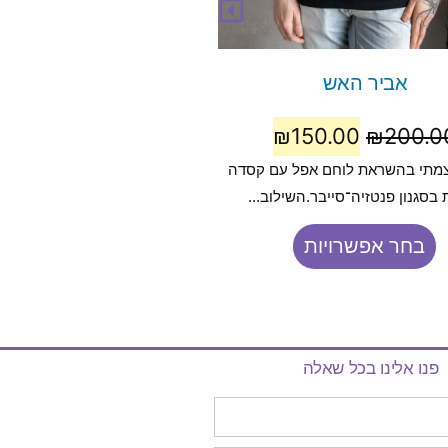
אביר האש
Cyber Love
50.00
₪
200.00
₪
150.00
₪
200.0
צמתי בהשראת לוחם אפל עם קסדה
סייבר־גותי עוצמתי המשלב אלמנט
בסגנון פנטזיה־סייבר.השילוב...
ואנושיות באיור חד ומלא.
בחר אפשרויות
בחר אפשרויות
פנו אלינו בכל שאלה