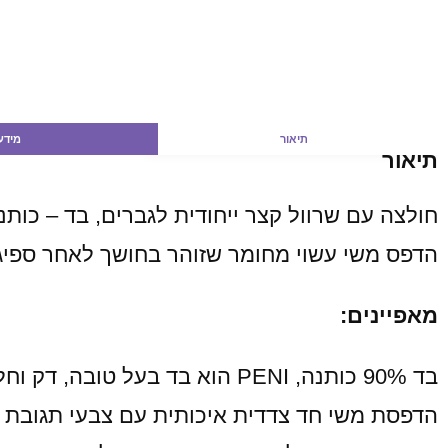
תיאור
מידע
תיאור
חולצה עם שרוול קצר ייחודית לגברים, בד – כות
הדפס משי עשוי מחומר שזוהר בחושך לאחר ספיגה
מאפיינים:
בד 90% כותנה, PENI הוא בד בעל טובה, דק וחלק, נעים מאוד למגע, העור אינו מזיע ו -10% לייקרה
הדפסת משי חד צדדית איכותית עם צבעי תגובת 