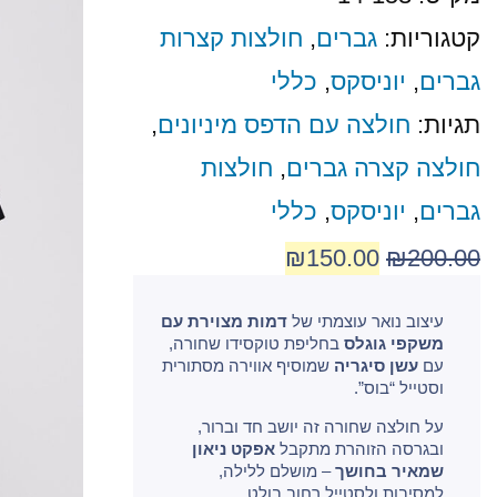
קטגוריות:
גברים
,
חולצות קצרות
גברים
,
יוניסקס
,
כללי
תגיות:
חולצה עם הדפס מיניונים
,
חולצה קצרה גברים
,
חולצות
גברים
,
יוניסקס
,
כללי
₪
150.00
₪
200.00
עיצוב נואר עוצמתי של
דמות מצוירת עם
משקפי גוגלס
בחליפת טוקסידו שחורה,
עם
עשן סיגריה
שמוסיף אווירה מסתורית
וסטייל “בוס”.
על חולצה שחורה זה יושב חד וברור,
ובגרסה הזוהרת מתקבל
אפקט ניאון
שמאיר בחושך
– מושלם ללילה,
למסיבות ולסטייל רחוב בולט.