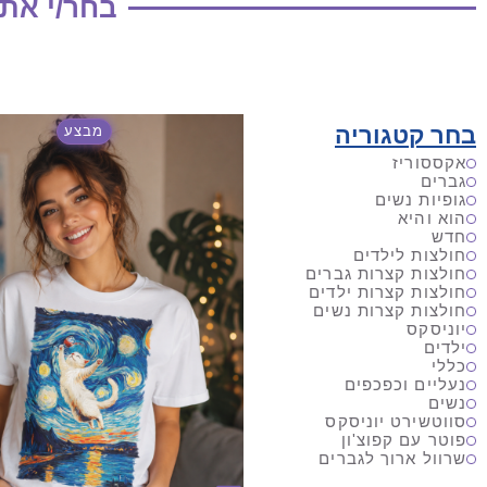
בחר/י את
בחר קטגוריה
מבצע
אקססוריז
גברים
גופיות נשים
הוא והיא
חדש
חולצות לילדים
חולצות קצרות גברים
חולצות קצרות ילדים
חולצות קצרות נשים
יוניסקס
ילדים
כללי
נעליים וכפכפים
נשים
סווטשירט יוניסקס
פוטר עם קפוצ'ון
שרוול ארוך לגברים