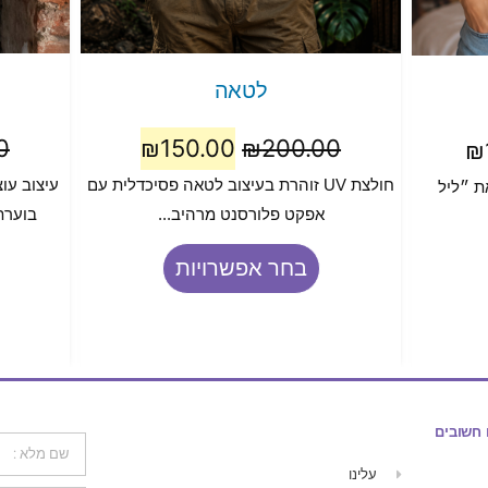
לטאה
0
₪
150.00
₪
200.00
₪
חולצת UV זוהרת בעיצוב לטאה פסיכדלית עם
עיצוב עו
ת ״ליל
אפקט פלורסנט מרהיב...
בוערת 
בחר אפשרויות
 חשובים
עלינו