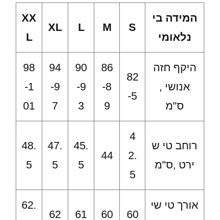
המידה בי
XX
XL
L
M
S
נלאומי
L
היקף חזה
86
90
94
98
82
אנושי ,
-8
-9
-9
-1
-5
ס"מ
9
3
7
01
4
רוחב טי ש
45.
47.
48.
44
2.
ירט ,ס"מ
5
5
5
5
אורך טי שי
62.
62
61
60
60