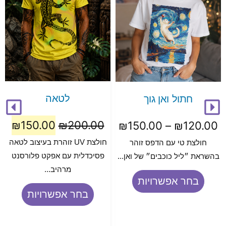
לטאה
חתול ואן גוך
₪
150.00
₪
200.00
₪
150.00
–
₪
120.00
חולצת UV זוהרת בעיצוב לטאה
חולצת טי עם הדפס זוהר
פסיכדלית עם אפקט פלורסנט
בהשראת ״ליל כוכבים״ של ואן...
מרהיב...
בחר אפשרויות
בחר אפשרויות