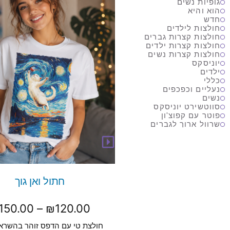
גופיות נשים
הוא והיא
חדש
חולצות לילדים
חולצות קצרות גברים
חולצות קצרות ילדים
חולצות קצרות נשים
יוניסקס
ילדים
כללי
נעליים וכפכפים
נשים
סווטשירט יוניסקס
פוטר עם קפוצ'ון
שרוול ארוך לגברים
חתול ואן גוך
150.00
–
₪
120.00
חולצת טי עם הדפס זוהר בהשרא