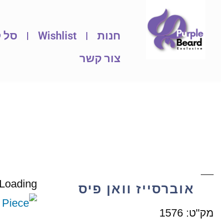
חנות
Wishlist
סל ק
צור קשר
Loading...
אוברסייז וואן פיס
מק"ט:
1576