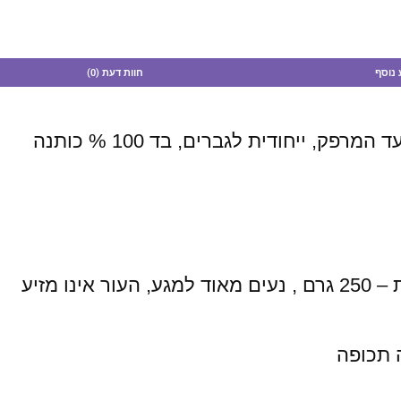
 נוסף
חוות דעת (0)
חולצה קצרה בגיזרה אוברסייז עם שרוול די ארוך עד המרפק, ייחודית לגברים, בד 100 % כותנה
 תכופה