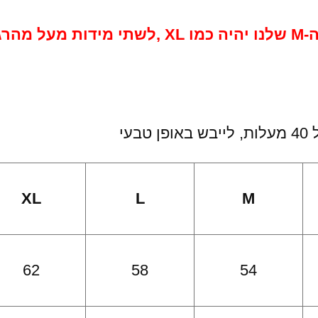
עי
XL
L
M
62
58
54