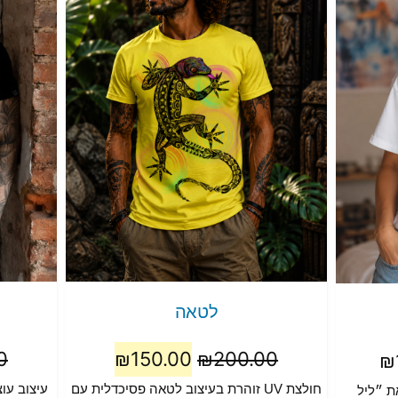
לטאה
0
₪
150.00
₪
200.00
₪
חולצת UV זוהרת בעיצוב לטאה פסיכדלית עם
עיצוב עו
ת ״ליל