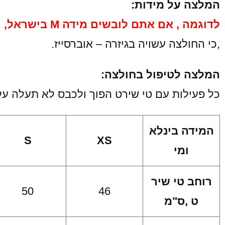
המלצה על מידות:
לדוגמה , אם אתם לובשים מידה M בישראל, ה-M שלנו יהיה כמו XL ,לשתי מידות מעל מהרגיל
,כי החולצה עשויה בגיזרה – אוברסייז.
המלצה לטיפול בחולצה:
כל פעילות עם טי שירט הפוך ולכבס לא תעלה על 40 מעלות, לייבש באופן טב
המידה בינלא
S
XS
ומי
רוחב טי שיר
50
46
ט ,ס"מ