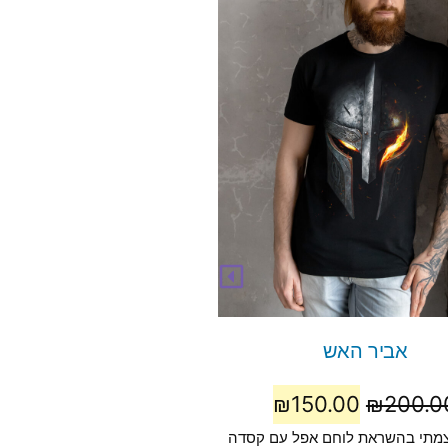
אביר האש
Cyber Love
50.00
₪
200.00
₪
150.00
₪
200.0
צמתי בהשראת לוחם אפל עם קסדה
סייבר־גותי עוצמתי המשלב אלמנט