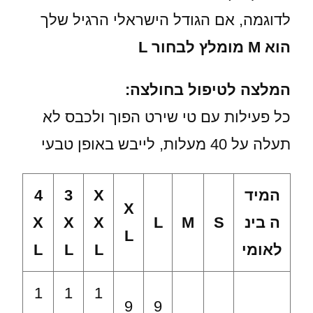
לדוגמה, אם הגודל הישראלי הרגיל שלך
הוא M מומלץ לבחור L
המלצה לטיפול בחולצה:
כל פעילות עם טי שירט הפוך ולכבס לא
תעלה על 40 מעלות, לייבש באופן טבעי
המיד
X
3
4
X
ה בינ
S
M
L
X
X
X
L
לאומי
L
L
L
1
1
1
9
9