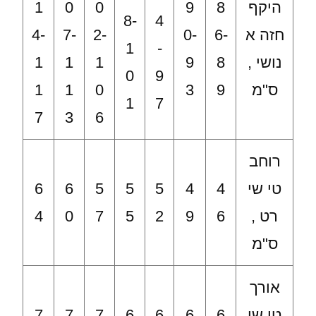
היקף
8
9
0
0
1
8-
4
חזה א
6-
0-
2-
7-
4-
1
-
נושי ,
8
9
1
1
1
0
9
ס"מ
9
3
0
1
1
1
7
7
3
6
רוחב
טי שי
4
4
5
5
5
6
6
רט ,
6
9
2
5
7
0
4
ס"מ
אורך
טי שי
6
6
6
6
7
7
7