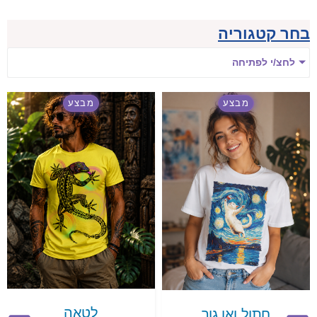
בחר קטגוריה
לחצ/י לפתיחה
מבצע
מבצע
לטאה
חתול ואן גוך