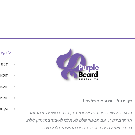
נשים
סווטשירט יוניסקס
פוטר עם קפוצ'ון
שרוול ארוך לגברים
לינקים
חנות
חולצו
חולצו
חולצו
זקן סגול – זה עיצוב בלעדי!
אקססו
הבגדים עשויים מכותנה איכותית וכן הדפס משי עשוי מחומר
הזוהר בחושך… עם הביגוד
שלנו לא תלכו לאיבוד במועדון לילה,
ברחוב ואפילו בעבודה. המוצרים מתאימים לכל טעם.