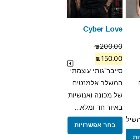
חת
Horse Year 2026
Cyber Love
לי
₪
200.00
₪
200.00
00
₪
150.00
₪
150.00
00
סייבר־גותי עוצמתי
דיזיין דרמטי של
הח
המשלב אלמנטים
סוס שחור דוהר עם
מצ
של מכונה ואנושיות
רעמה מתבדרת,
פל
באיור חד ומלא...
באפקט...
הה
שילוב...
בחר אפשרויות
בחר אפשרויות
על
ות