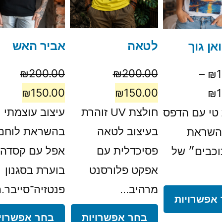
לטאה
אביר האש
אן גוך
₪
200.00
₪
200.00
–
₪
₪
150.00
₪
150.00
₪
חולצת UV זוהרת
עיצוב עוצמתי
טי עם הדפס
בעיצוב לטאה
בהשראת לוחם
בהשראת
פסיכדלית עם
אפל עם קסדה
וכבים״ של
אפקט פלורסנט
בוערת בסגנון
מרהיב...
פנטזיה־סייבר.ה
אפשרויות
בחר אפשרויות
בחר אפשרוי