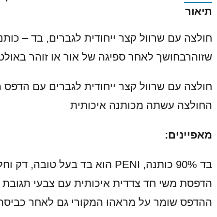
תיאור
חולצה עם שרוול קצר ייחודית לגברים, בד – כות
שזוהרבחושך לאחר ספיגה של אור או זוהר באולטר
חולצה עם שרוול קצר ייחודית לגברים עם הדפס 
החולצה עשתה מכותנה איכותית
מאפיינים:
בד 90% כותנה, PENI הוא בד בעל טובה, דק וחלק, נעים מאוד למגע, העור אינו מזיע ו -10% לייקרה
הדפסת משי חד צדדית איכותית עם צבעי תגובת 
ההדפס שומר על מראהו המקורי גם לאחר כביסה