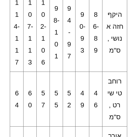
1
1
1
9
9
היקף
8
9
0
0
1
8-
4
חזה א
6-
0-
2-
7-
4-
1
-
נושי ,
8
9
1
1
1
0
9
ס"מ
9
3
0
1
1
1
7
7
3
6
רוחב
טי שי
4
4
5
5
5
6
6
רט ,
6
9
2
5
7
0
4
ס"מ
אורך