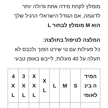
מומלץ לקחת מידה אחת גדולה יותר
לדוגמה, אם הגודל הישראלי הרגיל שלך
הוא M מומלץ לבחור L
המלצה לטיפול בחולצה:
כל פעילות עם טי שירט הפוך ולכבס לא
תעלה על 40 מעלות, לייבש באופן טבעי
המיד
X
3
4
X
ה בינ
S
M
L
X
X
X
L
לאומי
L
L
L