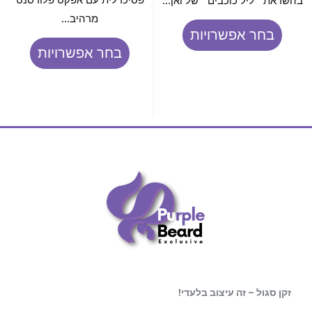
בהשראת ״ליל כוכבים״ של ואן...
מרהיב...
בחר אפשרויות
בחר אפשרויות
זקן סגול – זה עיצוב בלעדי!