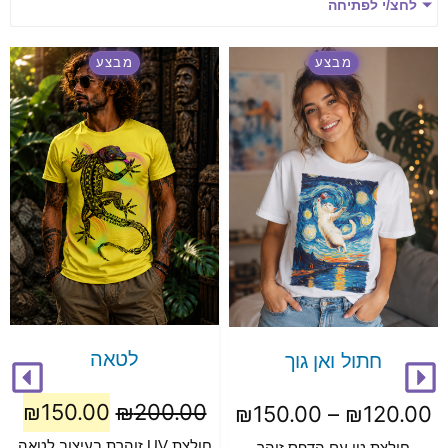
לחצ/י לפתיחה
מבצע
מבצע
לטאה
חתול ואן גוך
₪
150.00
₪
200.00
₪
150.00
–
₪
120.00
חולצת UV זוהרת בעיצוב לטאה
חולצת טי עם הדפס זוהר